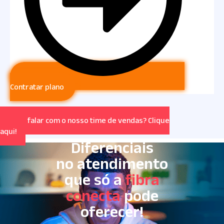
Contratar plano
Quer falar com o nosso time de vendas? Clique
aqui!
Diferenciais
no atendimento
que só a
fibra
conecta
pode
oferecer!