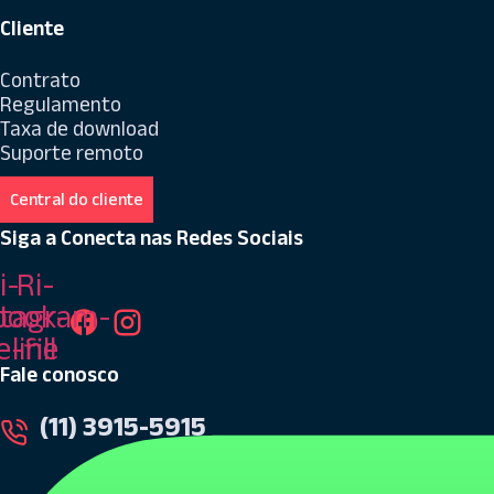
Cliente
Contrato
Regulamento
Taxa de download
Suporte remoto
Central do cliente
Siga a Conecta nas Redes Sociais
i-
Ri-
book-
stagram-
e-fill
line
Fale conosco
(11) 3915-5915