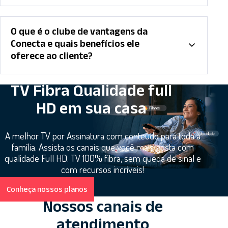
O que é o clube de vantagens da
Conecta e quais benefícios ele
oferece ao cliente?
TV Fibra Qualidade full
HD em sua casa
A melhor TV por Assinatura com conteúdo para toda a
família. Assista os canais que você mais gosta com
qualidade Full HD. TV 100% fibra, sem queda de sinal e
com recursos incríveis!
Conheça nossos planos
Nossos canais de
atendimento