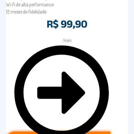
Wi-fi de alta performance
12 meses de fidelidade
R$ 99,90
/mês