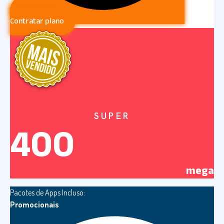
Contratar plano
SUPER
400
mega
Pacotes de Apps Incluso:
Promocionais